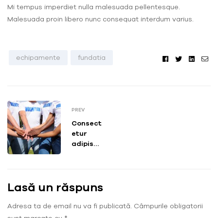
Mi tempus imperdiet nulla malesuada pellentesque.
Malesuada proin libero nunc consequat interdum varius.
Facebook
Twitter
Linked
Em
echipamente
fundatia
PREV
Consect
etur
adipisci
ng elit
Lasă un răspuns
Adresa ta de email nu va fi publicată.
Câmpurile obligatorii
sunt marcate cu
*