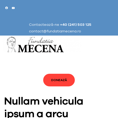
Contactează-ne
+40 (241) 503 125
contact@fundatiamecena.ro
DONEAZĂ
Nullam vehicula
ipsum a arcu