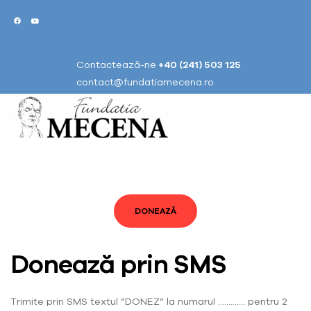
Contactează-ne
+40 (241) 503 125
contact@fundatiamecena.ro
DONEAZĂ
Donează prin SMS
Trimite prin SMS textul ”DONEZ” la numarul …………. pentru 2