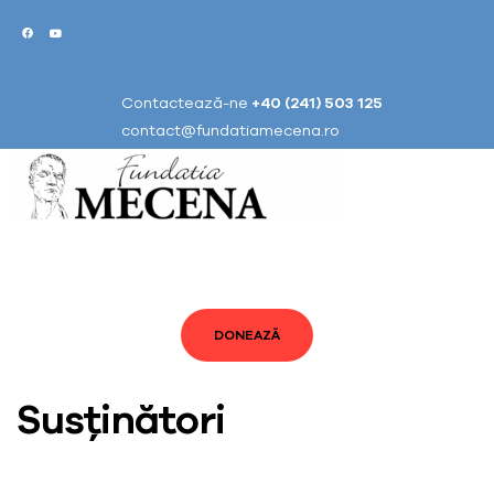
Contactează-ne
+40 (241) 503 125
contact@fundatiamecena.ro
DONEAZĂ
Susținători