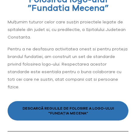
”Fundatia Mecena”
Mulțumim tuturor celor care susțin proiectele legate de
spitalele din judet si, cu predilectie, a Spitalului Judetean
Constanta.
Pentru a ne desfasura activitatea onest si pentru proteja
brandul fundatiei, am construit un set de standarde
privind folosirea logo-ului. Respectarea acestor
standarde este esentiala pentru o buna colaborare cu
toti cei care ne sustin, atat companii cat si persoane
fizice.
DESCARCĂ REGULILE DE FOLOSIRE A LOGO-ULUI
"FUNDAȚIA MECENA"