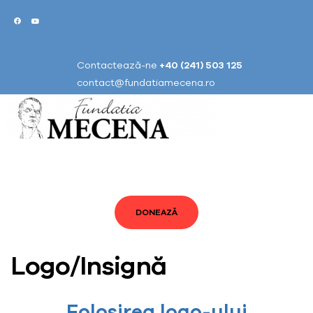
Contactează-ne
+40 (241) 503 125
contact@fundatiamecena.ro
DONEAZĂ
Logo/Insignă
Folosirea logo-ului