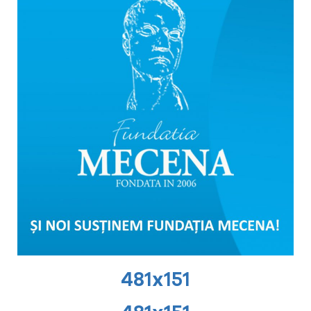
481x151